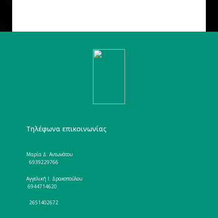
Τηλέφωνα επικοινωνίας
Μαρία Δ. Αντωνάτου
6939229766
Αγγελική Ι. Δρακοπούλου
6944714620
2651402672