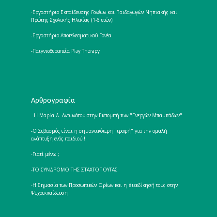
-Εργαστήριο Εκπαίδευσης Γονέων και Παιδαγωγών Νηπιακής και
Πρώτης Σχολικής Ηλικίας (1-6 ετών)
-Εργαστήριο Αποτελεσματικού Γονέα
-Παιγνιοθεραπεία Play Therapy
Αρθρογραφία
- Η Μαρία Δ. Αντωνάτου στην Εκπομπή των "Ενεργών Μπαμπάδων"
-Ο Σεβασμός είναι η σημαντικότερη "τροφή" για την ομαλή
ανάπτυξη ενός παιδιού !
-Γιατί μένω ;
-ΤΟ ΣΥΝΔΡΟΜΟ ΤΗΣ ΣΤΑΧΤΟΠΟΥΤΑΣ
-Η Σημασία των Προσωπικών Ορίων και η Διεκδίκησή τους στην
Ψυχοεκπαίδευση