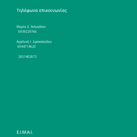
Τηλέφωνα επικοινωνίας
Μαρία Δ. Αντωνάτου
6939229766
Αγγελική Ι. Δρακοπούλου
6944714620
2651402672
E.I.M.A.I.