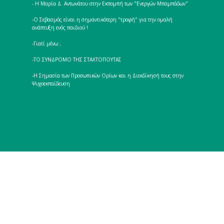
- Η Μαρία Δ. Αντωνάτου στην Εκπομπή των "Ενεργών Μπαμπάδων"
-Ο Σεβασμός είναι η σημαντικότερη "τροφή" για την ομαλή
ανάπτυξη ενός παιδιού !
-Γιατί μένω ;
-ΤΟ ΣΥΝΔΡΟΜΟ ΤΗΣ ΣΤΑΧΤΟΠΟΥΤΑΣ
-Η Σημασία των Προσωπικών Ορίων και η Διεκδίκησή τους στην
Ψυχοεκπαίδευση