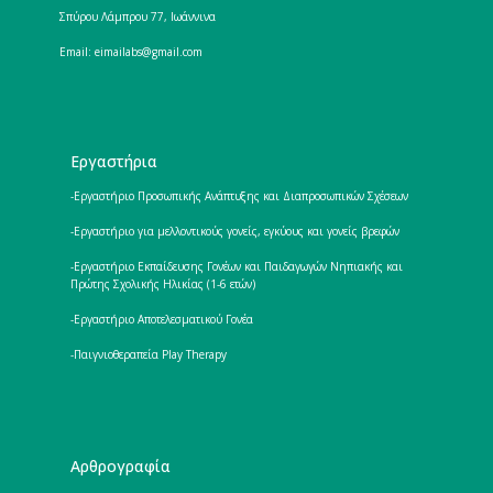
Σπύρου Λάμπρου 77, Ιωάννινα
Email: eimailabs@gmail.com
Εργαστήρια
-Εργαστήριο Προσωπικής Ανάπτυξης και Διαπροσωπικών Σχέσεων
-Εργαστήριο για μελλοντικούς γονείς, εγκύους και γονείς βρεφών
-Εργαστήριο Εκπαίδευσης Γονέων και Παιδαγωγών Νηπιακής και
Πρώτης Σχολικής Ηλικίας (1-6 ετών)
-Εργαστήριο Αποτελεσματικού Γονέα
-Παιγνιοθεραπεία Play Therapy
Αρθρογραφία