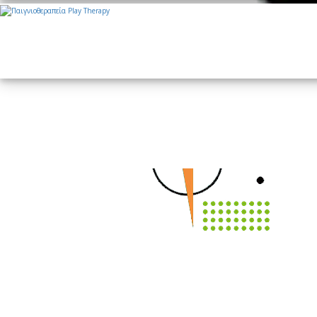
Αρθρογραφία
Η στραβός ειν' ο γιαλός ή στραβά αρμενίζει ο ...πολιτισμός