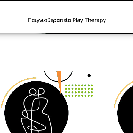
Παιγνιοθεραπεία Play Therapy
Αγαπημένοι μου γονείς, Μέσα στα μάτια σας "βλέπω" εμένα!
Αν η τι